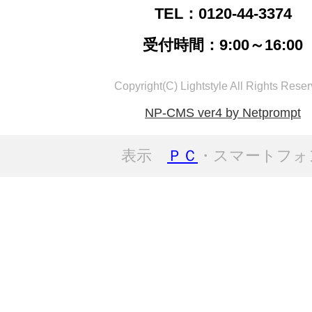
TEL：0120-44-3374
受付時間：9:00～16:00
Copyright(C) Lightstyle All Rights Reser
NP-CMS ver4 by Netprompt
表示
ＰＣ
・スマートフォ