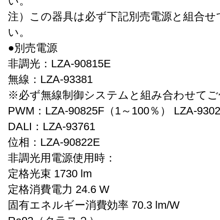
い。
注）この器具は必ず下記別売電源と組合せ
い。
●別売電源
非調光：LZA-90815E
無線：LZA-93381
※必ず無線制御システムと組み合わせてご
PWM：LZA-90825F（1～100％） LZA-93
DALI：LZA-93761
位相：LZA-90822E
非調光用電源使用時：
定格光束 1730 lm
定格消費電力 24.6 W
固有エネルギー消費効率 70.3 lm/W