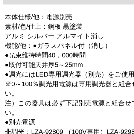
本体仕様/他：電源別売
素材/色/仕上：鋼板 黒塗装
アルミ シルバー アルマイト消し
機能/他：●ガラスパネル付（消し）
●光束維持時間40，000時間
●取付可能天井厚5～25mm
●調光にはLED専用調光器（別売）をご使
※0～100％調光用電源は専用調光器と組
い。
注）この器具は必ず下記別売電源と組合せ
い。
●別売電源
非調光：LZA-92809 （100V専用）LZA-929