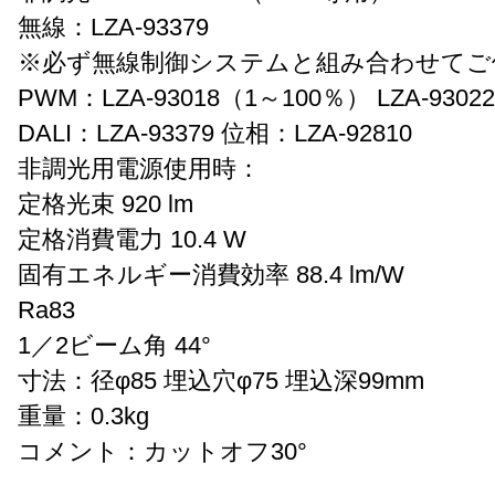
無線：LZA-93379
※必ず無線制御システムと組み合わせてご
PWM：LZA-93018（1～100％） LZA-930
DALI：LZA-93379 位相：LZA-92810
非調光用電源使用時：
定格光束 920 lm
定格消費電力 10.4 W
固有エネルギー消費効率 88.4 lm/W
Ra83
1／2ビーム角 44°
寸法：径φ85 埋込穴φ75 埋込深99mm
重量：0.3kg
コメント：カットオフ30°