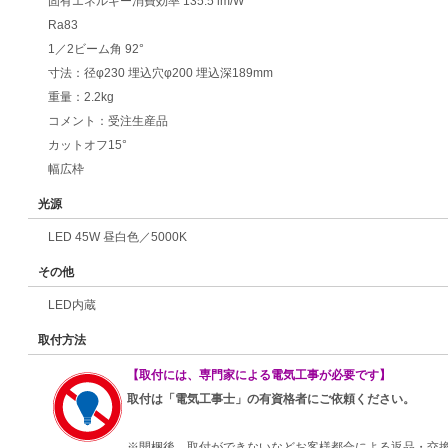
固有エネルギー消費効率 135.5 lm/W
Ra83
1／2ビーム角 92°
寸法：径φ230 埋込穴φ200 埋込深189mm
重量：2.2kg
コメント：受注生産品
カットオフ15°
幅広枠
光源
LED 45W 昼白色／5000K
その他
LED内蔵
取付方法
【取付には、専門家による電気工事が必要です】
取付は「電気工事士」の有資格者にご依頼ください。
※開梱後、取付ができないなどお客様都合による返品・交