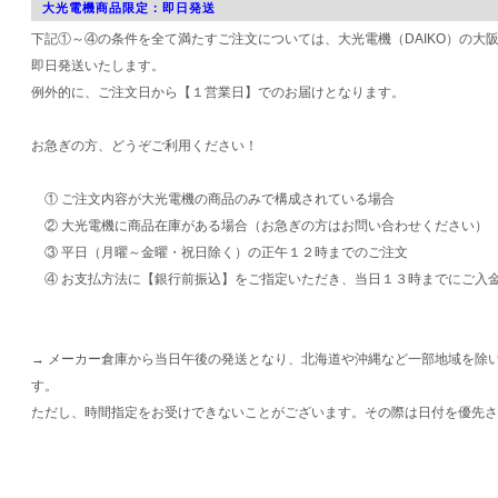
大光電機商品限定：即日発送
下記①～④の条件を全て満たすご注文については、大光電機（DAIKO）の大
即日発送いたします。
例外的に、ご注文日から【１営業日】でのお届けとなります。
お急ぎの方、どうぞご利用ください！
① ご注文内容が大光電機の商品のみで構成されている場合
② 大光電機に商品在庫がある場合（お急ぎの方はお問い合わせください）
③ 平日（月曜～金曜・祝日除く）の正午１２時までのご注文
④ お支払方法に【銀行前振込】をご指定いただき、当日１３時までにご入
→ メーカー倉庫から当日午後の発送となり、北海道や沖縄など一部地域を除
す。
ただし、時間指定をお受けできないことがございます。その際は日付を優先さ