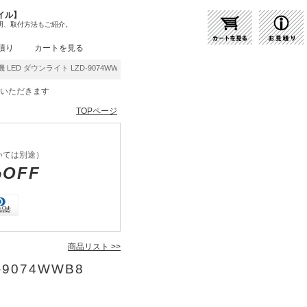
イル】
明、取付方法もご紹介。
積り
カートを見る
LED ダウンライト LZD-9074WWB8 | 商品紹介 | 照明器具の通販・インテリア照明の
をいただきます
TOPページ
いては別途）
%OFF
商品リスト >>
9074WWB8