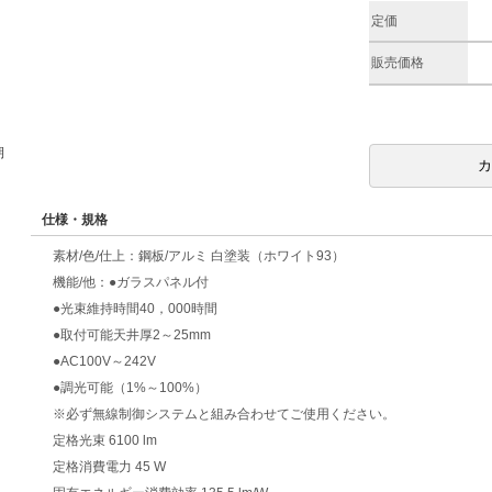
定価
販売価格
期
仕様・規格
素材/色/仕上：鋼板/アルミ 白塗装（ホワイト93）
機能/他：●ガラスパネル付
●光束維持時間40，000時間
●取付可能天井厚2～25mm
●AC100V～242V
●調光可能（1%～100%）
※必ず無線制御システムと組み合わせてご使用ください。
定格光束 6100 lm
定格消費電力 45 W