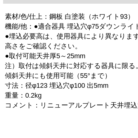
素材/色/仕上：鋼板 白塗装（ホワイト93）
機能/他：●適合器具 埋込穴φ75ダウンライ
●埋込必要高は、使用器具により異なりま
高さをご確認ください。
●取付可能天井厚5～25mm
注）取付は傾斜天井に対応する器具に限る
傾斜天井にも使用可能（55°まで）
寸法：径φ123 埋込穴φ100 出5mm
重量：0.2kg
コメント：リニューアルプレート天井埋込穴