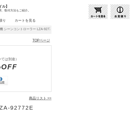
イル】
明、取付方法もご紹介。
積り
カートを見る
 シーンコントローラー LZA-92772E | 商品紹介 | 照明器具の通販・インテリア照明の
TOPページ
いては別途）
%OFF
商品リスト >>
A-92772E