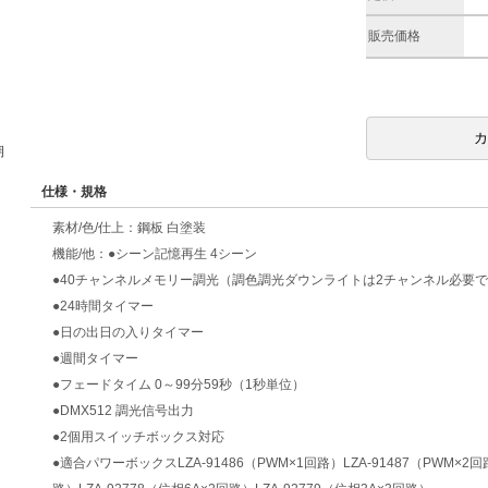
販売価格
期
仕様・規格
素材/色/仕上：鋼板 白塗装
機能/他：●シーン記憶再生 4シーン
●40チャンネルメモリー調光（調色調光ダウンライトは2チャンネル必要
●24時間タイマー
●日の出日の入りタイマー
●週間タイマー
●フェードタイム 0～99分59秒（1秒単位）
●DMX512 調光信号出力
●2個用スイッチボックス対応
●適合パワーボックスLZA-91486（PWM×1回路）LZA-91487（PWM×2回路