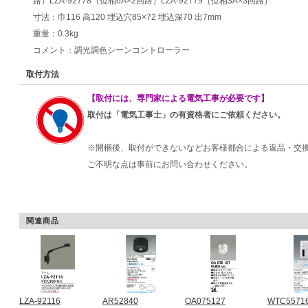
路）LZA-92778（位相6A×2回路）LZA-92779（位相3A×3回路）
寸法：巾116 高120 埋込穴85×72 埋込深70 出7mm
重量：0.3kg
コメント：調光調色シーンコントローラー
取付方法
【取付には、専門家による電気工事が必要です】
取付は「電気工事士」の有資格者にご依頼ください。
※開梱後、取付ができないなどお客様都合による返品・交
ご不明な点は事前にお問い合わせください。
関連商品
LZA-92116
AR52840
OA075127
WTC5571