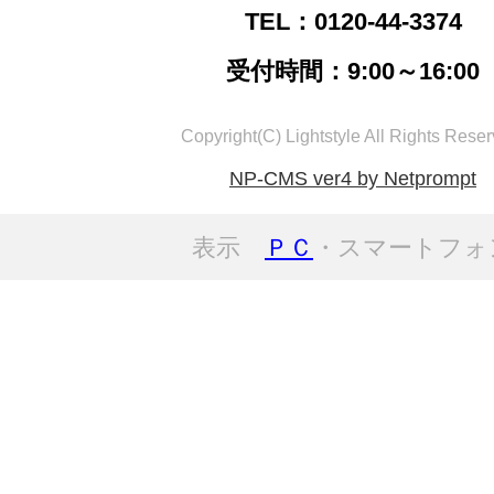
TEL：0120-44-3374
受付時間：9:00～16:00
Copyright(C) Lightstyle All Rights Reser
NP-CMS ver4 by Netprompt
表示
ＰＣ
・スマートフォ