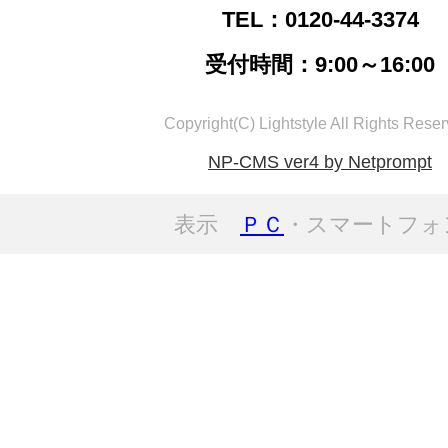
TEL：0120-44-3374
受付時間：9:00～16:00
Copyright(C) Lightstyle All Rights Reser
NP-CMS ver4 by Netprompt
表示
ＰＣ
・スマートフォ