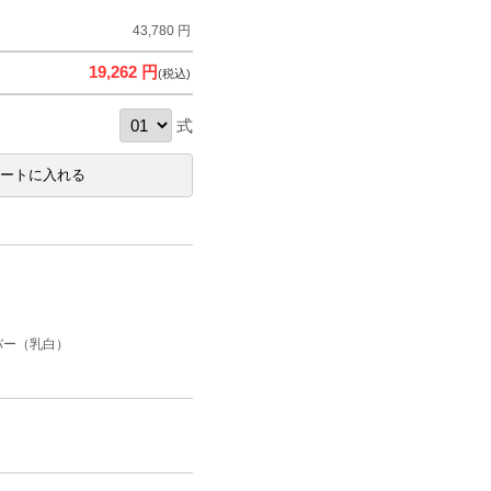
43,780 円
19,262 円
(税込)
式
バー（乳白）