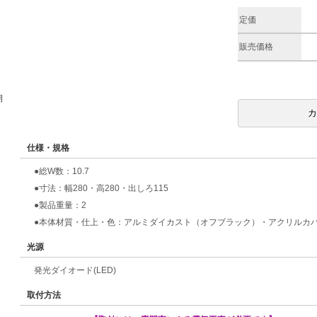
定価
販売価格
期
仕様・規格
●総W数：10.7
●寸法：幅280・高280・出しろ115
●製品重量：2
●本体材質・仕上・色：アルミダイカスト（オフブラック）・アクリルカ
光源
発光ダイオード(LED)
取付方法