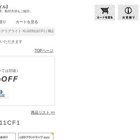
イル】
明、取付方法もご紹介。
積り
カートを見る
ステリアライト XLGE8111CF1 | 商品紹介 | 照明器具の通販・インテリア照明の通信販売
をいただきます
TOPページ
いては別途）
%OFF
商品リスト >>
11CF1