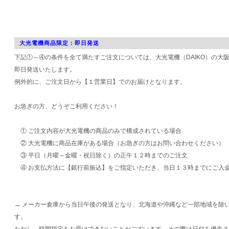
大光電機商品限定：即日発送
下記①～④の条件を全て満たすご注文については、大光電機（DAIKO）の大
即日発送いたします。
例外的に、ご注文日から【１営業日】でのお届けとなります。
お急ぎの方、どうぞご利用ください！
① ご注文内容が大光電機の商品のみで構成されている場合
② 大光電機に商品在庫がある場合（お急ぎの方はお問い合わせください）
③ 平日（月曜～金曜・祝日除く）の正午１２時までのご注文
④ お支払方法に【銀行前振込】をご指定いただき、当日１３時までにご入
→ メーカー倉庫から当日午後の発送となり、北海道や沖縄など一部地域を除
す。
ただし、時間指定をお受けできないことがございます。その際は日付を優先さ