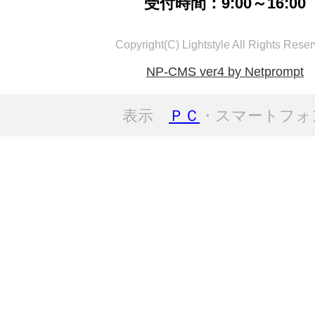
受付時間：9:00～16:00
Copyright(C) Lightstyle All Rights Reser
NP-CMS ver4 by Netprompt
表示
ＰＣ
・スマートフォ