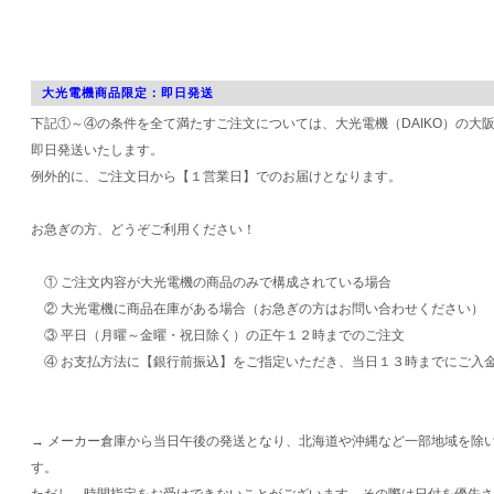
大光電機商品限定：即日発送
下記①～④の条件を全て満たすご注文については、大光電機（DAIKO）の大
即日発送いたします。
例外的に、ご注文日から【１営業日】でのお届けとなります。
お急ぎの方、どうぞご利用ください！
① ご注文内容が大光電機の商品のみで構成されている場合
② 大光電機に商品在庫がある場合（お急ぎの方はお問い合わせください）
③ 平日（月曜～金曜・祝日除く）の正午１２時までのご注文
④ お支払方法に【銀行前振込】をご指定いただき、当日１３時までにご入
→ メーカー倉庫から当日午後の発送となり、北海道や沖縄など一部地域を除
す。
ただし、時間指定をお受けできないことがございます。その際は日付を優先さ