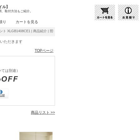
イル】
明、取付方法もご紹介。
積り
カートを見る
ント XLGB1408CE1 | 商品紹介 | 照明器具の通販・インテリア照明の通信販売【ライトス
をいただきます
TOPページ
いては別途）
%OFF
商品リスト >>