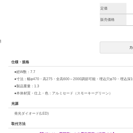
定価
販売価格
期
仕様・規格
●総W数：7.7
●寸法：幅φ470・高275・全高600～2000調節可能・埋込穴φ70・埋込深1
●製品重量：1.3
●本体材質・仕上・色：アルミセード（スモーキーグリーン）
光源
発光ダイオード(LED)
取付方法