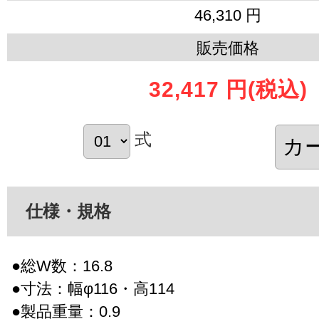
46,310 円
販売価格
32,417 円
(税込)
式
仕様・規格
●総W数：16.8
●寸法：幅φ116・高114
●製品重量：0.9