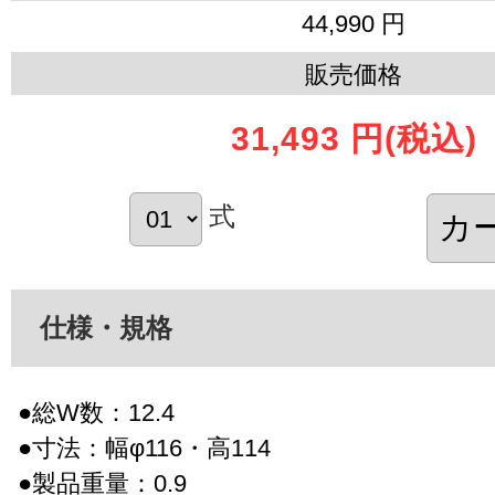
44,990 円
販売価格
31,493 円
(税込)
式
仕様・規格
●総W数：12.4
●寸法：幅φ116・高114
●製品重量：0.9