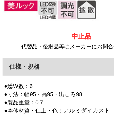
中止品
代替品・後継品等はメーカーにお問
仕様・規格
●総W数：6
●寸法：幅95・高95・出しろ98
●製品重量：0.7
●本体材質・仕上・色：アルミダイカスト