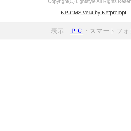
Copyright(C) Lightstyle All Rights Reser
NP-CMS ver4 by Netprompt
表示
ＰＣ
・スマートフォ