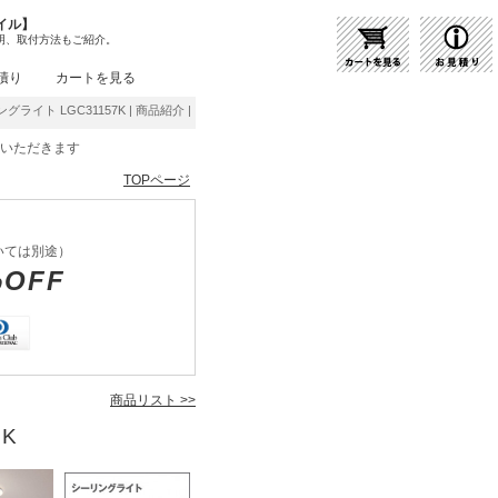
イル】
明、取付方法もご紹介。
積り
カートを見る
ングライト LGC31157K | 商品紹介 | 照明器具の通販・インテリア照明の通信販売【ライト
をいただきます
TOPページ
いては別途）
%OFF
商品リスト >>
7K