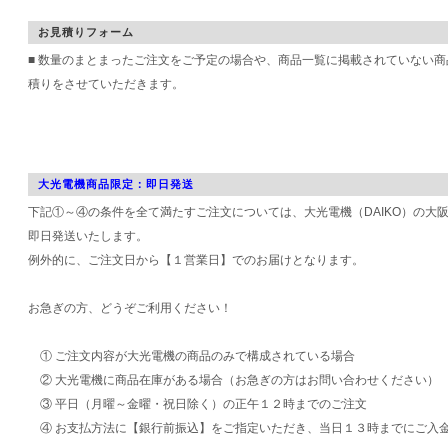
お見積りフォーム
■ 数量のまとまったご注文をご予定の場合や、商品一覧に掲載されていない
積りをさせていただきます。
大光電機商品限定：即日発送
下記①～④の条件を全て満たすご注文については、大光電機（DAIKO）の大
即日発送いたします。
例外的に、ご注文日から【１営業日】でのお届けとなります。
お急ぎの方、どうぞご利用ください！
① ご注文内容が大光電機の商品のみで構成されている場合
② 大光電機に商品在庫がある場合（お急ぎの方はお問い合わせください）
③ 平日（月曜～金曜・祝日除く）の正午１２時までのご注文
④ お支払方法に【銀行前振込】をご指定いただき、当日１３時までにご入