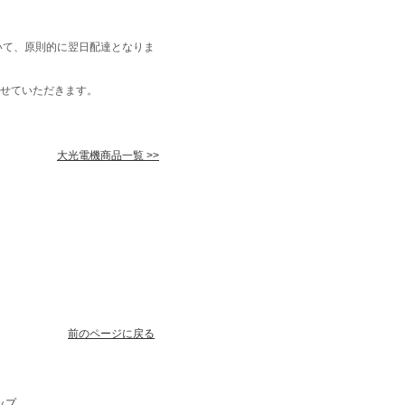
いて、原則的に翌日配達となりま
せていただきます。
大光電機商品一覧 >>
前のページに戻る
ップ