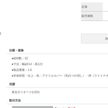
定価
販売価格
期
仕様・規格
●総W数：32
●寸法：幅φ514・高122
●製品重量：1.6
●本体材質・仕上・色：アクリルカバー（乳白つや消し）・枠（ライトナ
光源
発光ダイオード(LED)
取付方法