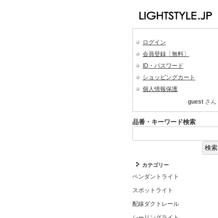
ログイン
会員登録〔無料〕
ID・パスワード
ショッピングカート
個人情報保護
guest
さん
品番・キーワード検索
カテゴリー
ペンダントライト
スポットライト
配線ダクトレール
シーリングライト