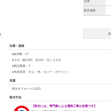
定価
販売価格
期
仕様・規格
●総W数：27
●寸法：幅1000・高100・出しろ110
●製品重量：3
●本体材質・仕上・色：カバー（ホワイト）
光源
発光ダイオード(LED)
取付方法
【取付には、専門家による電気工事が必要です】