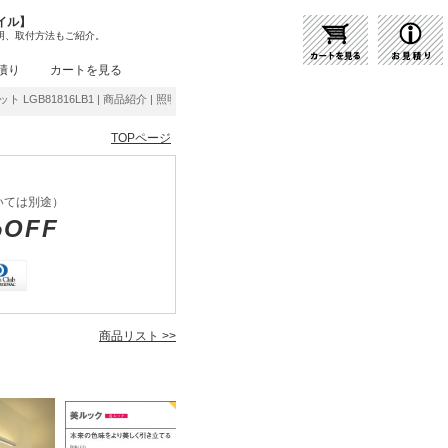
イル】
明、取付方法もご紹介。
積り
カートを見る
ケット LGB81816LB1 | 商品紹介 | 照明器具の通販・インテリア照明の通信販売【ライトス
TOPページ
いては別途）
%OFF
商品リスト >>