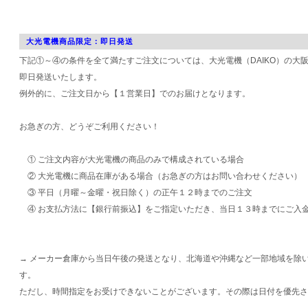
大光電機商品限定：即日発送
下記①～④の条件を全て満たすご注文については、大光電機（DAIKO）の大
即日発送いたします。
例外的に、ご注文日から【１営業日】でのお届けとなります。
お急ぎの方、どうぞご利用ください！
① ご注文内容が大光電機の商品のみで構成されている場合
② 大光電機に商品在庫がある場合（お急ぎの方はお問い合わせください）
③ 平日（月曜～金曜・祝日除く）の正午１２時までのご注文
④ お支払方法に【銀行前振込】をご指定いただき、当日１３時までにご入
→ メーカー倉庫から当日午後の発送となり、北海道や沖縄など一部地域を除
す。
ただし、時間指定をお受けできないことがございます。その際は日付を優先さ