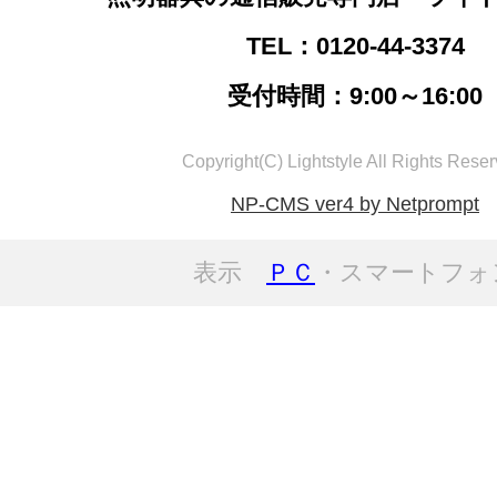
TEL：0120-44-3374
受付時間：9:00～16:00
Copyright(C) Lightstyle All Rights Reser
NP-CMS ver4 by Netprompt
表示
ＰＣ
・スマートフォ