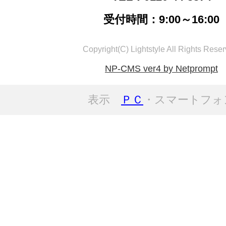
受付時間：9:00～16:00
Copyright(C) Lightstyle All Rights Reser
NP-CMS ver4 by Netprompt
表示
ＰＣ
・スマートフォ