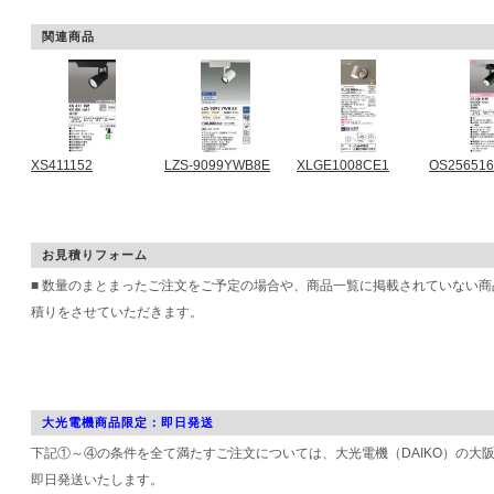
関連商品
XS411152
LZS-9099YWB8E
XLGE1008CE1
OS25651
お見積りフォーム
■ 数量のまとまったご注文をご予定の場合や、商品一覧に掲載されていない
積りをさせていただきます。
大光電機商品限定：即日発送
下記①～④の条件を全て満たすご注文については、大光電機（DAIKO）の大
即日発送いたします。