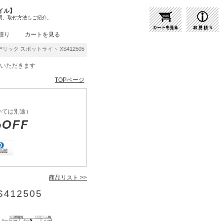
イル】
明、取付方法もご紹介。
積り
カートを見る
リック スポットライト XS412505 | 商品紹介 | 照明器具の通販・インテリア照明の通信
をいただきます
TOPページ
いては別途）
%OFF
商品リスト >>
412505