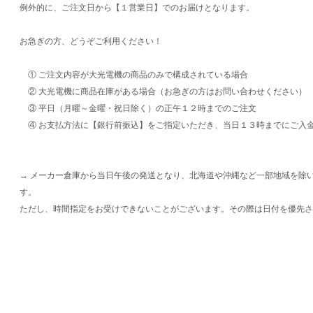
例外的に、ご注文日から【１営業日】でのお届けとなります。
お急ぎの方、どうぞご利用ください！
① ご注文内容が大光電機の商品のみで構成されている場合
② 大光電機に商品在庫がある場合（お急ぎの方はお問い合わせください）
③ 平日（月曜～金曜・祝日除く）の正午１２時までのご注文
④ お支払方法に【銀行前振込】をご指定いただき、当日１３時までにご入
→ メーカー倉庫から当日午後の発送となり、北海道や沖縄など一部地域を除
す。
ただし、時間指定をお受けできないことがございます。その際は日付を優先さ