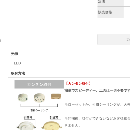
定価
販売価格
期
光源
LED
取付方法
【カンタン取付】
簡単でスピーディー、工具は一切不要で
※ローゼットか、引掛シーリングが、天
※開梱後、取付ができないなどお客様都
きません。