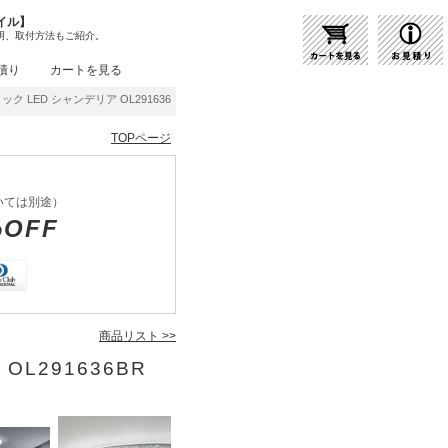
イル】
明、取付方法もご紹介。
積り
カートを見る
ク LED シャンデリア OL291636BR | 商品紹介 | 照明器具の通販・インテリア照明の
TOPページ
いては別途）
%OFF
商品リスト >>
OL291636BR