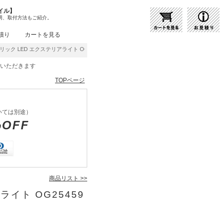
イル】
明、取付方法もご紹介。
積り
カートを見る
ック LED エクステリアライト OG254598LR | 商品紹介 | 照明器具の通販・インテ
をいただきます
TOPページ
いては別途）
%OFF
商品リスト >>
ライト OG25459