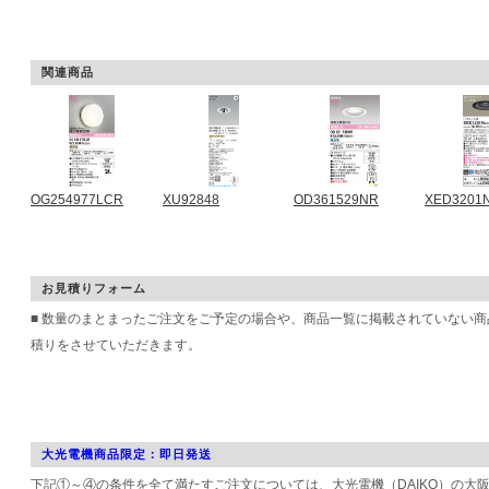
関連商品
OG254977LCR
XU92848
OD361529NR
XED3201
お見積りフォーム
■ 数量のまとまったご注文をご予定の場合や、商品一覧に掲載されていない
積りをさせていただきます。
大光電機商品限定：即日発送
下記①～④の条件を全て満たすご注文については、大光電機（DAIKO）の大