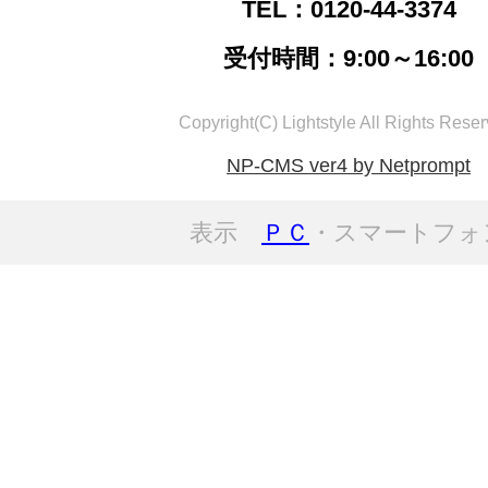
TEL：0120-44-3374
受付時間：9:00～16:00
Copyright(C) Lightstyle All Rights Reser
NP-CMS ver4 by Netprompt
表示
ＰＣ
・スマートフォ