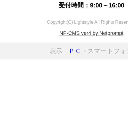
受付時間：9:00～16:00
Copyright(C) Lightstyle All Rights Reser
NP-CMS ver4 by Netprompt
表示
ＰＣ
・スマートフォ