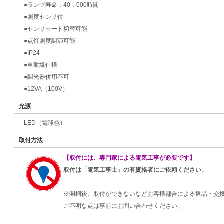
●ランプ寿命：40，000時間
●照度センサ付
●センサモード切替可能
●点灯照度調節可能
●IP24
●重耐塩仕様
●調光器併用不可
●12VA（100V）
光源
LED（電球色）
取付方法
【取付には、専門家による電気工事が必要です】
取付は「電気工事士」の有資格者にご依頼ください。
※開梱後、取付ができないなどお客様都合による返品・交
ご不明な点は事前にお問い合わせください。