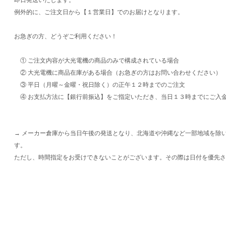
例外的に、ご注文日から【１営業日】でのお届けとなります。
お急ぎの方、どうぞご利用ください！
① ご注文内容が大光電機の商品のみで構成されている場合
② 大光電機に商品在庫がある場合（お急ぎの方はお問い合わせください）
③ 平日（月曜～金曜・祝日除く）の正午１２時までのご注文
④ お支払方法に【銀行前振込】をご指定いただき、当日１３時までにご入
→ メーカー倉庫から当日午後の発送となり、北海道や沖縄など一部地域を除
す。
ただし、時間指定をお受けできないことがございます。その際は日付を優先さ