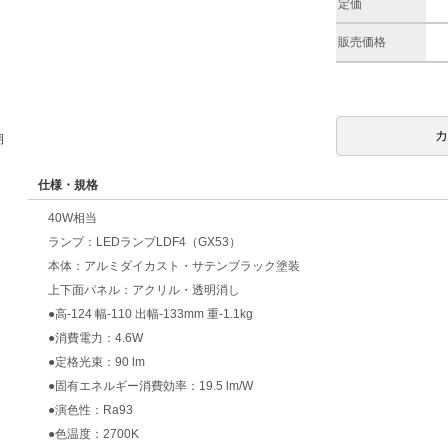
定価
販売価格
期
仕様・規格
40W相当
ランプ：LEDランプLDF4（GX53）
本体：アルミダイカスト・サテンブラック塗装
上下面パネル：アクリル・透明消し
●高-124 幅-110 出幅-133mm 重-1.1kg
●消費電力：4.6W
●定格光束：90 lm
●固有エネルギー消費効率：19.5 lm/W
●演色性：Ra93
●色温度：2700K