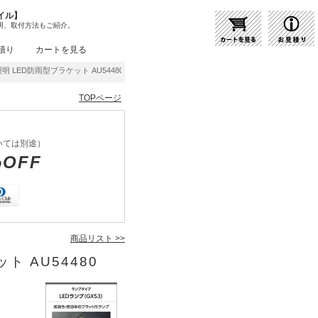
イル】
明、取付方法もご紹介。
積り
カートを見る
明 LED防雨型ブラケット AU54480 | 商品紹介 | 照明器具の通販・インテリア照明の通信
TOPページ
いては別途）
%OFF
商品リスト >>
ト AU54480