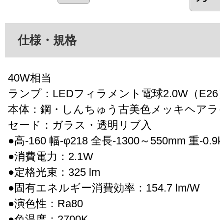
仕様・規格
40W相当
ランプ：LEDフィラメント電球2.0W（E26
本体：鋼・しんちゅう古美色メッキヘアラ
セード：ガラス・透明リブ入
●高-160 幅-φ218 全長-1300～550mm 重-0.9
●消費電力：2.1W
●定格光束：325 lm
●固有エネルギー消費効率：154.7 lm/W
●演色性：Ra80
●色温度：2700K