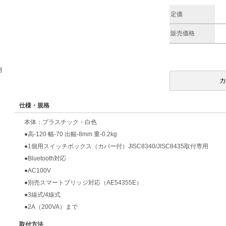
定価
販売価格
期
仕様・規格
本体：プラスチック・白色
●高-120 幅-70 出幅-8mm 重-0.2kg
●1個用スイッチボックス（カバー付）JISC8340/JISC8435取付専用
●Bluetooth対応
●AC100V
●別売スマートブリッジ対応（AE54355E）
●3線式/4線式
●2A（200VA）まで
取付方法