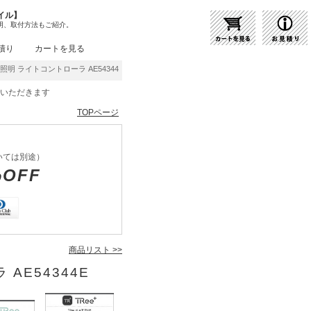
イル】
明、取付方法もご紹介。
積り
カートを見る
照明 ライトコントローラ AE54344E | 商品紹介 | 照明器具の通販・インテリア照明の通
をいただきます
TOPページ
いては別途）
%OFF
商品リスト >>
 AE54344E