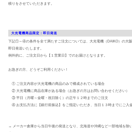
積りをさせていただきます。
大光電機商品限定：即日発送
下記①～④の条件を全て満たすご注文については、大光電機（DAIKO）の大
即日発送いたします。
例外的に、ご注文日から【１営業日】でのお届けとなります。
お急ぎの方、どうぞご利用ください！
① ご注文内容が大光電機の商品のみで構成されている場合
② 大光電機に商品在庫がある場合（お急ぎの方はお問い合わせください）
③ 平日（月曜～金曜・祝日除く）の正午１２時までのご注文
④ お支払方法に【銀行前振込】をご指定いただき、当日１３時までにご入
→ メーカー倉庫から当日午後の発送となり、北海道や沖縄など一部地域を除