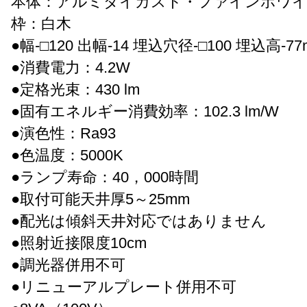
本体：アルミダイカスト・ファインホワイ
枠：白木
●幅-□120 出幅-14 埋込穴径-□100 埋込高-77m
●消費電力：4.2W
●定格光束：430 lm
●固有エネルギー消費効率：102.3 lm/W
●演色性：Ra93
●色温度：5000K
●ランプ寿命：40，000時間
●取付可能天井厚5～25mm
●配光は傾斜天井対応ではありません
●照射近接限度10cm
●調光器併用不可
●リニューアルプレート併用不可