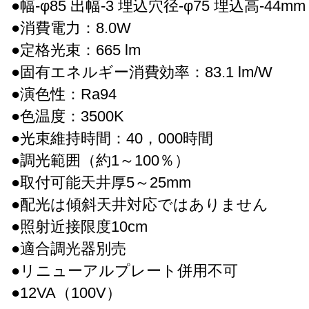
●幅-φ85 出幅-3 埋込穴径-φ75 埋込高-44mm 重
●消費電力：8.0W
●定格光束：665 lm
●固有エネルギー消費効率：83.1 lm/W
●演色性：Ra94
●色温度：3500K
●光束維持時間：40，000時間
●調光範囲（約1～100％）
●取付可能天井厚5～25mm
●配光は傾斜天井対応ではありません
●照射近接限度10cm
●適合調光器別売
●リニューアルプレート併用不可
●12VA（100V）