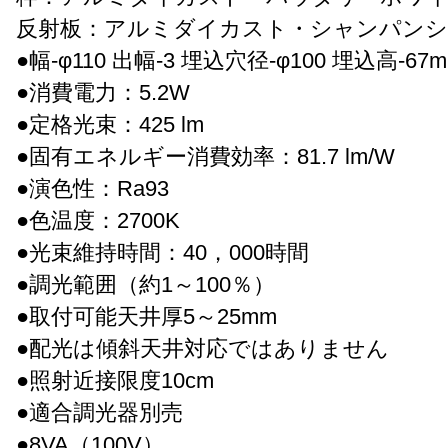
反射板：アルミダイカスト・シャンパンシ
●幅-φ110 出幅-3 埋込穴径-φ100 埋込高-67mm
●消費電力：5.2W
●定格光束：425 lm
●固有エネルギー消費効率：81.7 lm/W
●演色性：Ra93
●色温度：2700K
●光束維持時間：40，000時間
●調光範囲（約1～100％）
●取付可能天井厚5～25mm
●配光は傾斜天井対応ではありません
●照射近接限度10cm
●適合調光器別売
●8VA（100V）