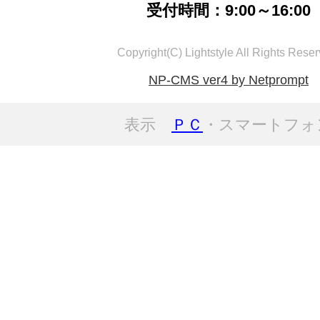
受付時間：9:00～16:00
Copyright(C) Lightstyle All Rights Reser
NP-CMS ver4 by Netprompt
表示
ＰＣ
・スマートフォ