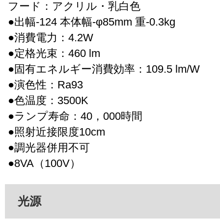
フード：アクリル・乳白色
●出幅-124 本体幅-φ85mm 重-0.3kg
●消費電力：4.2W
●定格光束：460 lm
●固有エネルギー消費効率：109.5 lm/W
●演色性：Ra93
●色温度：3500K
●ランプ寿命：40，000時間
●照射近接限度10cm
●調光器併用不可
●8VA（100V）
光源