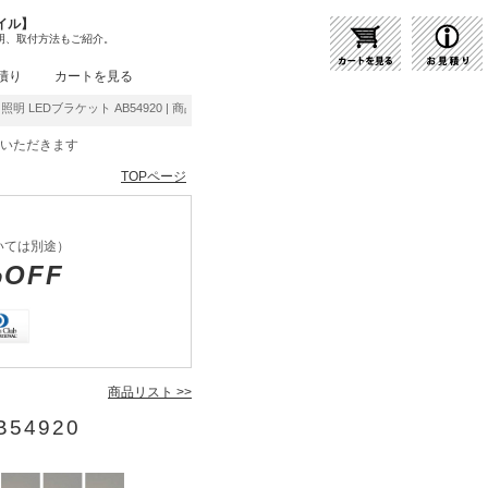
イル】
明、取付方法もご紹介。
積り
カートを見る
照明 LEDブラケット AB54920 | 商品紹介 | 照明器具の通販・インテリア照明の通信販売
をいただきます
TOPページ
いては別途）
%OFF
商品リスト >>
54920