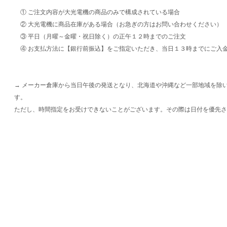
① ご注文内容が大光電機の商品のみで構成されている場合
② 大光電機に商品在庫がある場合（お急ぎの方はお問い合わせください）
③ 平日（月曜～金曜・祝日除く）の正午１２時までのご注文
④ お支払方法に【銀行前振込】をご指定いただき、当日１３時までにご入
→ メーカー倉庫から当日午後の発送となり、北海道や沖縄など一部地域を除
す。
ただし、時間指定をお受けできないことがございます。その際は日付を優先さ