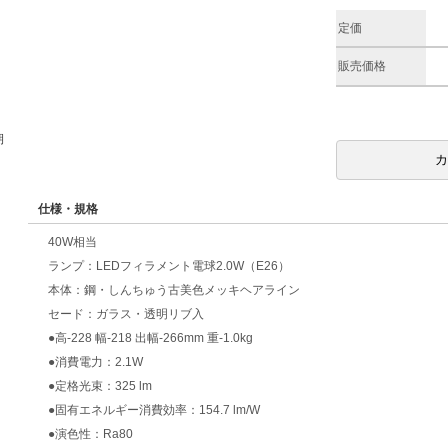
定価
販売価格
期
仕様・規格
40W相当
ランプ：LEDフィラメント電球2.0W（E26）
本体：鋼・しんちゅう古美色メッキヘアライン
セード：ガラス・透明リブ入
●高-228 幅-218 出幅-266mm 重-1.0kg
●消費電力：2.1W
●定格光束：325 lm
●固有エネルギー消費効率：154.7 lm/W
●演色性：Ra80