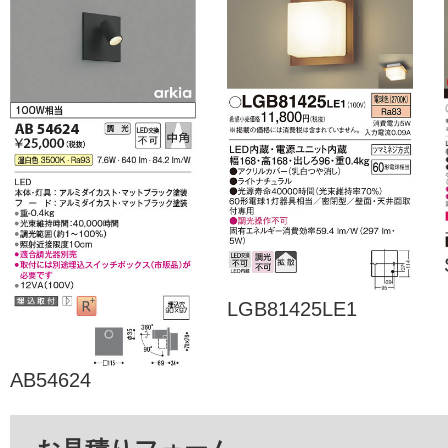
LGB81425LE1
AB54624