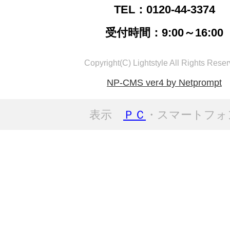
TEL：0120-44-3374
受付時間：9:00～16:00
Copyright(C) Lightstyle All Rights Reser
NP-CMS ver4 by Netprompt
表示
ＰＣ
・スマートフォ