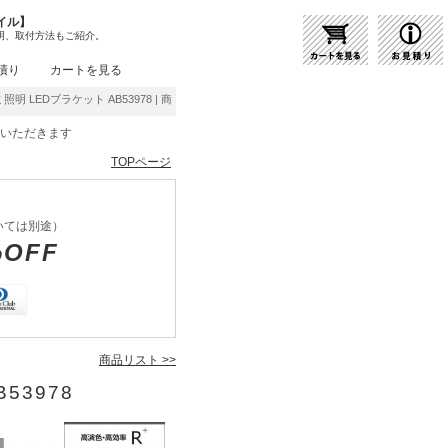
イル】
明、取付方法もご紹介。
積り
カートを見る
照明 LEDブラケット AB53978 | 商品紹介 | 照明器具の通販・インテリア照明の通信販売
をいただきます
TOPページ
いては別途）
%OFF
商品リスト >>
53978