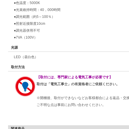
●色温度：5000K
●光束維持時間：40，000時間
●調光範囲（約5～100％）
●照射近接限度10cm
●調光器併用不可
●7VA（100V）
光源
LED（昼白色）
取付方法
【取付には、専門家による電気工事が必要です】
取付は「電気工事士」の有資格者にご依頼ください。
※開梱後、取付ができないなどお客様都合による返品・交
ご不明な点は事前にお問い合わせください。
関連商品