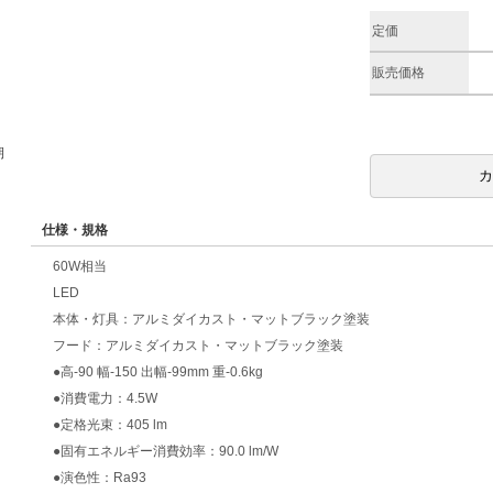
定価
販売価格
期
仕様・規格
60W相当
LED
本体・灯具：アルミダイカスト・マットブラック塗装
フード：アルミダイカスト・マットブラック塗装
●高-90 幅-150 出幅-99mm 重-0.6kg
●消費電力：4.5W
●定格光束：405 lm
●固有エネルギー消費効率：90.0 lm/W
●演色性：Ra93