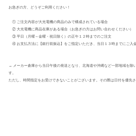
お急ぎの方、どうぞご利用ください！
① ご注文内容が大光電機の商品のみで構成されている場合
② 大光電機に商品在庫がある場合（お急ぎの方はお問い合わせください）
③ 平日（月曜～金曜・祝日除く）の正午１２時までのご注文
④ お支払方法に【銀行前振込】をご指定いただき、当日１３時までにご入
→ メーカー倉庫から当日午後の発送となり、北海道や沖縄など一部地域を除
す。
ただし、時間指定をお受けできないことがございます。その際は日付を優先さ