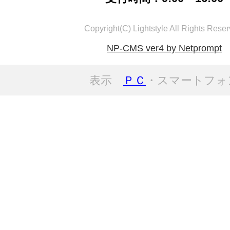
Copyright(C) Lightstyle All Rights Reser
NP-CMS ver4 by Netprompt
表示
ＰＣ
・スマートフォ