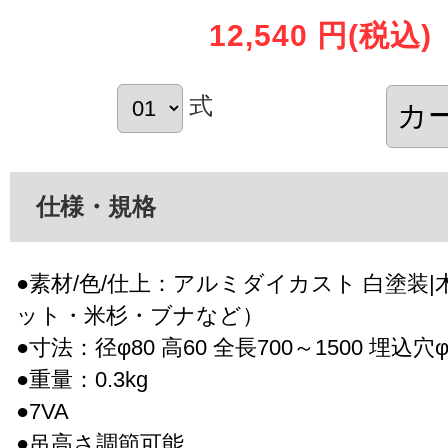
12,540 円
(税込)
式
仕様・規格
●素材/色/仕上：アルミダイカスト 白塗装
ット・米杉・ブナなど）
●寸法：径φ80 高60 全長700～1500 埋込穴φ
●重量：0.3kg
●7VA
●吊高さ調節可能