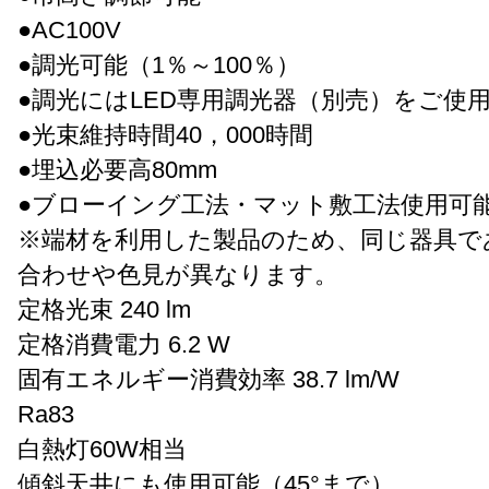
●AC100V
●調光可能（1％～100％）
●調光にはLED専用調光器（別売）をご使
●光束維持時間40，000時間
●埋込必要高80mm
●ブローイング工法・マット敷工法使用可
※端材を利用した製品のため、同じ器具で
合わせや色見が異なります。
定格光束 240 lm
定格消費電力 6.2 W
固有エネルギー消費効率 38.7 lm/W
Ra83
白熱灯60W相当
傾斜天井にも使用可能（45°まで）