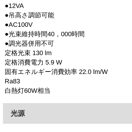
●12VA
●吊高さ調節可能
●AC100V
●光束維持時間40，000時間
●調光器併用不可
定格光束 130 lm
定格消費電力 5.9 W
固有エネルギー消費効率 22.0 lm/W
Ra83
白熱灯60W相当
光源