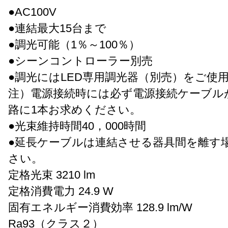
●AC100V
●連結最大15台まで
●調光可能（1％～100％）
●シーンコントローラー別売
●調光にはLED専用調光器（別売）をご使
注）電源接続時には必ず電源接続ケーブル
路に1本お求めください。
●光束維持時間40，000時間
●延長ケーブルは連結させる器具間を離す
さい。
定格光束 3210 lm
定格消費電力 24.9 W
固有エネルギー消費効率 128.9 lm/W
Ra93（クラス２）