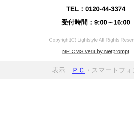
TEL：0120-44-3374
受付時間：9:00～16:00
Copyright(C) Lightstyle All Rights Reser
NP-CMS ver4 by Netprompt
表示
ＰＣ
・スマートフォ