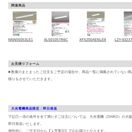
関連商品
NNN55053LE1
XL501057R6C
XFX200AENLE9
LZY-9323
お見積りフォーム
■ 数量のまとまったご注文をご予定の場合や、商品一覧に掲載されていない
積りをさせていただきます。
大光電機商品限定：即日発送
下記①～④の条件を全て満たすご注文については、大光電機（DAIKO）の大
即日発送いたします。
例外的に、ご注文日から【１営業日】でのお届けとなります。