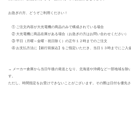
お急ぎの方、どうぞご利用ください！
① ご注文内容が大光電機の商品のみで構成されている場合
② 大光電機に商品在庫がある場合（お急ぎの方はお問い合わせください）
③ 平日（月曜～金曜・祝日除く）の正午１２時までのご注文
④ お支払方法に【銀行前振込】をご指定いただき、当日１３時までにご入
→ メーカー倉庫から当日午後の発送となり、北海道や沖縄など一部地域を除
す。
ただし、時間指定をお受けできないことがございます。その際は日付を優先さ