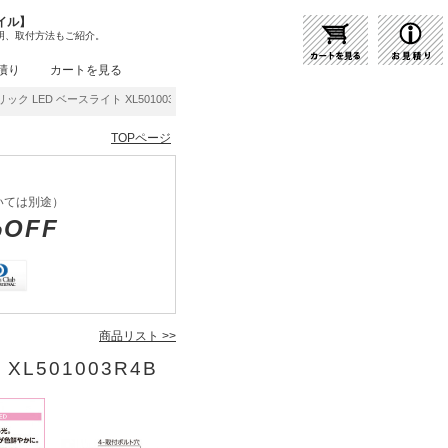
イル】
明、取付方法もご紹介。
積り
カートを見る
ック LED ベースライト XL501003R4B | 商品紹介 | 照明器具の通販・インテリア照
TOPページ
いては別途）
%OFF
商品リスト >>
XL501003R4B