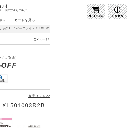
イル】
明、取付方法もご紹介。
積り
カートを見る
ック LED ベースライト XL501003R2B | 商品紹介 | 照明器具の通販・インテリア照
TOPページ
いては別途）
%OFF
商品リスト >>
XL501003R2B