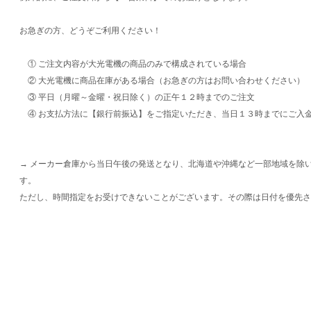
お急ぎの方、どうぞご利用ください！
① ご注文内容が大光電機の商品のみで構成されている場合
② 大光電機に商品在庫がある場合（お急ぎの方はお問い合わせください）
③ 平日（月曜～金曜・祝日除く）の正午１２時までのご注文
④ お支払方法に【銀行前振込】をご指定いただき、当日１３時までにご入
→ メーカー倉庫から当日午後の発送となり、北海道や沖縄など一部地域を除
す。
ただし、時間指定をお受けできないことがございます。その際は日付を優先さ