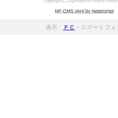
Copyright(C) Lightstyle All Rights Reser
NP-CMS ver4 by Netprompt
表示
ＰＣ
・スマートフォ