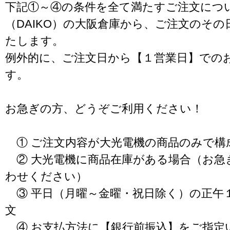
下記①～④の条件を全て満たすご注文につ
（DAIKO）の大阪倉庫から、ご注文のそ
たします。
例外的に、ご注文日から【１営業日】での
す。
お急ぎの方、どうぞご利用ください！
① ご注文内容が大光電機の商品のみで構
② 大光電機に商品在庫がある場合（お急
わせください）
③ 平日（月曜～金曜・祝日除く）の正午
文
④ お支払方法に【銀行前振込】をご指定