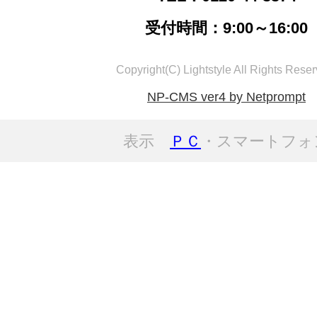
受付時間：9:00～16:00
Copyright(C) Lightstyle All Rights Reser
NP-CMS ver4 by Netprompt
表示
ＰＣ
・スマートフォ