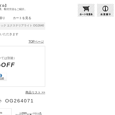
イル】
明、取付方法もご紹介。
積り
カートを見る
ック エクステリアライト OG264071 | 商品紹介 | 照明器具の通販・インテリア照明の通
をいただきます
TOPページ
いては別途）
%OFF
商品リスト >>
OG264071