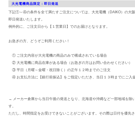
大光電機商品限定：即日発送
下記①～④の条件を全て満たすご注文については、大光電機（DAIKO）の大
即日発送いたします。
例外的に、ご注文日から【１営業日】でのお届けとなります。
お急ぎの方、どうぞご利用ください！
① ご注文内容が大光電機の商品のみで構成されている場合
② 大光電機に商品在庫がある場合（お急ぎの方はお問い合わせください）
③ 平日（月曜～金曜・祝日除く）の正午１２時までのご注文
④ お支払方法に【銀行前振込】をご指定いただき、当日１３時までにご入
→ メーカー倉庫から当日午後の発送となり、北海道や沖縄など一部地域を除
す。
ただし、時間指定をお受けできないことがございます。その際は日付を優先さ