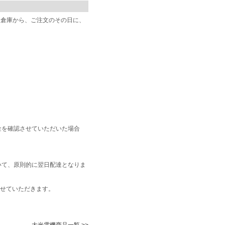
阪倉庫から、ご注文のその日に、
金を確認させていただいた場合
いて、原則的に翌日配達となりま
せていただきます。
大光電機商品一覧 >>