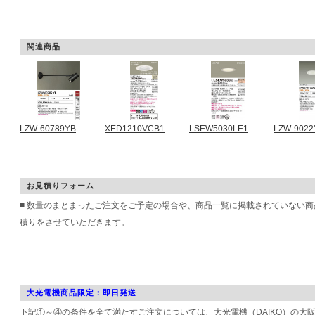
関連商品
LZW-60789YB
XED1210VCB1
LSEW5030LE1
LZW-902
お見積りフォーム
■ 数量のまとまったご注文をご予定の場合や、商品一覧に掲載されていない
積りをさせていただきます。
大光電機商品限定：即日発送
下記①～④の条件を全て満たすご注文については、大光電機（DAIKO）の大