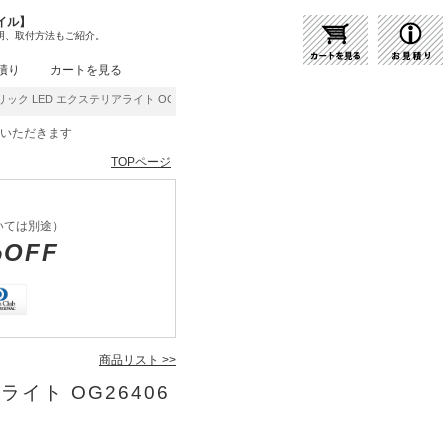
イル】
明、取付方法もご紹介。
積り
カートを見る
ック LED エクステリアライト OG264061LR | 商品紹介 | 照明器具の通販・インテリ
をいただきます
TOPページ
いては別途）
%OFF
商品リスト >>
ライト OG26406