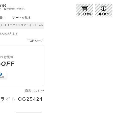
イル】
明、取付方法もご紹介。
積り
カートを見る
 LED エクステリアライト OG254240LCR | 商品紹介 | 照明器具の通販・インテリア
をいただきます
TOPページ
いては別途）
%OFF
商品リスト >>
ライト OG25424