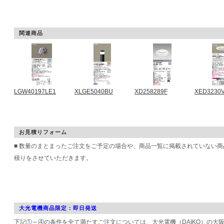
関連商品
LGW40197LE1
XLGE5040BU
XD258289F
XED3230
お見積りフォーム
■ 数量のまとまったご注文をご予定の場合や、商品一覧に掲載されていない
積りをさせていただきます。
大光電機商品限定：即日発送
下記①～④の条件を全て満たすご注文については、大光電機（DAIKO）の大