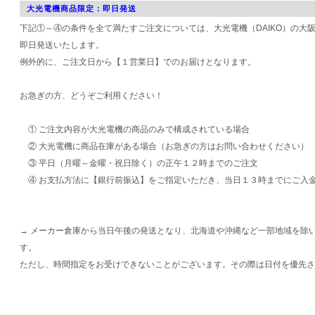
大光電機商品限定：即日発送
下記①～④の条件を全て満たすご注文については、大光電機（DAIKO）の大
即日発送いたします。
例外的に、ご注文日から【１営業日】でのお届けとなります。
お急ぎの方、どうぞご利用ください！
① ご注文内容が大光電機の商品のみで構成されている場合
② 大光電機に商品在庫がある場合（お急ぎの方はお問い合わせください）
③ 平日（月曜～金曜・祝日除く）の正午１２時までのご注文
④ お支払方法に【銀行前振込】をご指定いただき、当日１３時までにご入
→ メーカー倉庫から当日午後の発送となり、北海道や沖縄など一部地域を除
す。
ただし、時間指定をお受けできないことがございます。その際は日付を優先さ