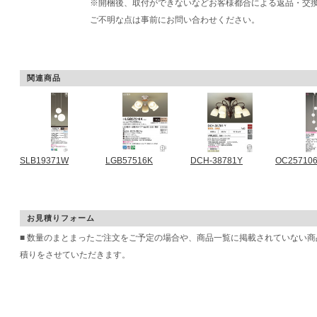
※開梱後、取付ができないなどお客様都合による返品・交
ご不明な点は事前にお問い合わせください。
関連商品
SLB19371W
LGB57516K
DCH-38781Y
OC25710
お見積りフォーム
■ 数量のまとまったご注文をご予定の場合や、商品一覧に掲載されていない
積りをさせていただきます。