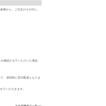
阪倉庫から、ご注文のその日に、
金を確認させていただいた場合
いて、原則的に翌日配達となりま
せていただきます。
大光電機商品一覧 >>