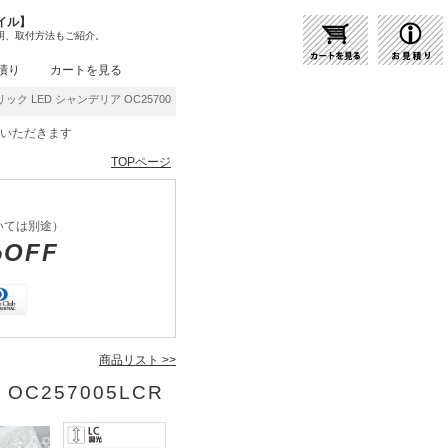
イル】
明、取付方法もご紹介。
積り
カートを見る
ック LED シャンデリア OC257005LCR | 商品紹介 | 照明器具の通販・インテリア照
をいただきます
TOPページ
いては別途）
%OFF
商品リスト >>
OC257005LCR