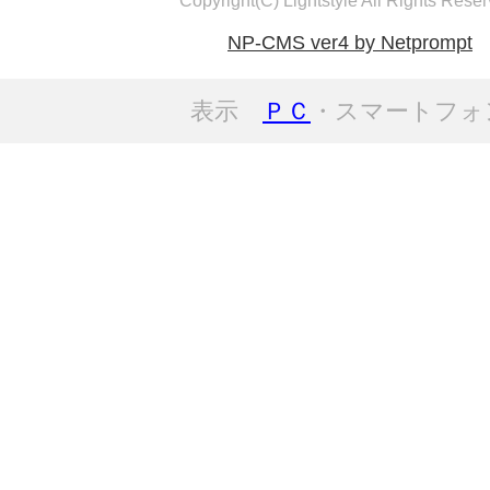
Copyright(C) Lightstyle All Rights Reser
NP-CMS ver4 by Netprompt
表示
ＰＣ
・スマートフォ