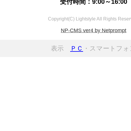
受付時間：9:00～16:00
Copyright(C) Lightstyle All Rights Reser
NP-CMS ver4 by Netprompt
表示
ＰＣ
・スマートフォ