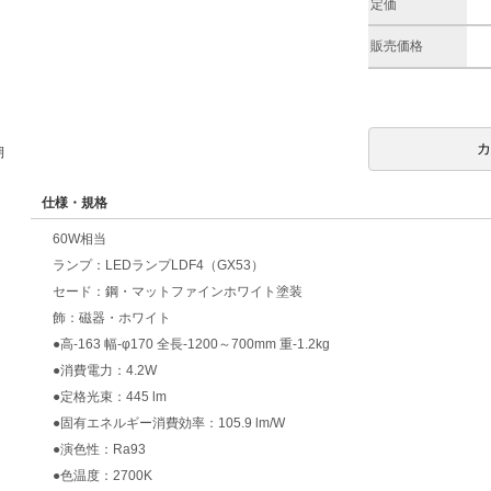
定価
販売価格
期
仕様・規格
60W相当
ランプ：LEDランプLDF4（GX53）
セード：鋼・マットファインホワイト塗装
飾：磁器・ホワイト
●高-163 幅-φ170 全長-1200～700mm 重-1.2kg
●消費電力：4.2W
●定格光束：445 lm
●固有エネルギー消費効率：105.9 lm/W
●演色性：Ra93
●色温度：2700K