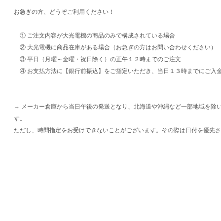
お急ぎの方、どうぞご利用ください！
① ご注文内容が大光電機の商品のみで構成されている場合
② 大光電機に商品在庫がある場合（お急ぎの方はお問い合わせください）
③ 平日（月曜～金曜・祝日除く）の正午１２時までのご注文
④ お支払方法に【銀行前振込】をご指定いただき、当日１３時までにご入
→ メーカー倉庫から当日午後の発送となり、北海道や沖縄など一部地域を除
す。
ただし、時間指定をお受けできないことがございます。その際は日付を優先さ