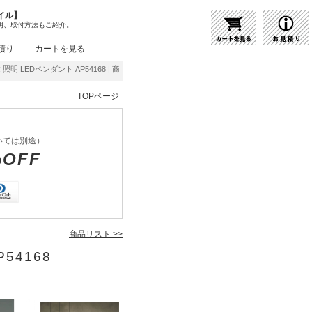
イル】
明、取付方法もご紹介。
積り
カートを見る
照明 LEDペンダント AP54168 | 商品紹介 | 照明器具の通販・インテリア照明の通信販売
TOPページ
いては別途）
%OFF
商品リスト >>
54168