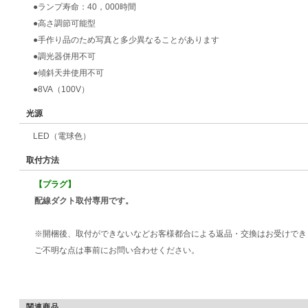
●ランプ寿命：40，000時間
●高さ調節可能型
●手作り品のため写真と多少異なることがあります
●調光器併用不可
●傾斜天井使用不可
●8VA（100V）
光源
LED（電球色）
取付方法
【プラグ】
配線ダクト取付専用です。
※開梱後、取付ができないなどお客様都合による返品・交換はお受けでき
ご不明な点は事前にお問い合わせください。
関連商品