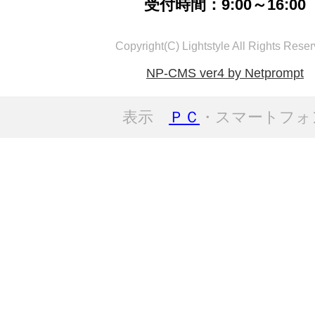
受付時間：9:00～16:00
Copyright(C) Lightstyle All Rights Reser
NP-CMS ver4 by Netprompt
表示
ＰＣ
・スマートフォ