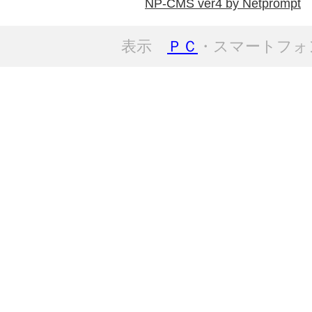
NP-CMS ver4 by Netprompt
表示
ＰＣ
・スマートフォ